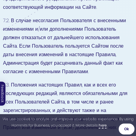
соответствующей информации на Сайте.
7.2. В случае несогласия Пользователя с внесенными
изменениями и/или дополнениями Пользователь
должен отказаться от дальнейшего использования
Сайта. Если Пользователь пользуется Сайтом после
даты внесения изменений в настоящие Правила,
Администрация будет расценивать данный факт как
согласие с измененными Правилами.
7.3. Положения настоящих Правил, как и всех его
Feedback
последующих редакций, являются обязательными для
всех Пользователей Сайта, в том числе и ранее
зарегистрированных, и действуют также и на
отношения, возникшие до утверждения настоящих
We use cookies to analyze and improve your website experience. By using
Hommits for Business, you accept it. More details
here
.
Правил или изменений и (или) дополнений в них.
Ok