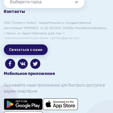
Выберите город
Контакты
ООО "Хоммитс Глобал",
Свидетельство о государственной
регистрации 193290576
от 02.08.2019,
220036, Республика Беларусь,
г. Минск, ул. Карла Либкнехта, д.66, пом. 7
Связаться с нами
Мобильное приложение
Скачивайте наше приложение для быстрого доступа в
вашем смартфоне