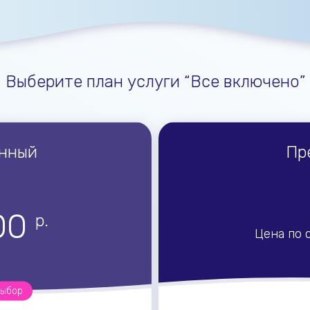
Выберите план услуги “Все включено”
нный
Пр
00
р.
Цена по 
выбор