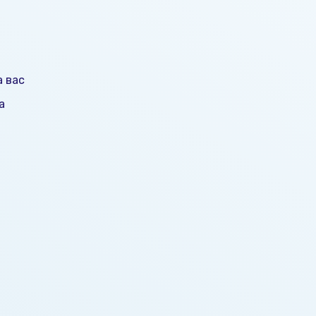
 вас
а