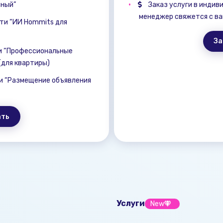
нный”
Заказ услуги в индив
менеджер свяжется с ва
ти “ИИ Hommits для
За
и “Профессиональные
для квартиры)
и “Размещение объявления
ать
Услуги
New