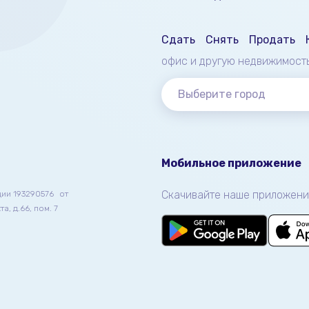
Сдать
Снять
Продать
офис и другую недвижимост
Выберите город
Мобильное приложение
Скачивайте наше приложени
ции 193290576
от
а, д.66, пом. 7