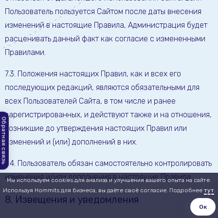
Пользователь пользуется Сайтом после даты внесения
изменений в настоящие Правила, Администрация будет
расценивать данный факт как согласие с измененными
Правилами.
7.3. Положения настоящих Правил, как и всех его
последующих редакций, являются обязательными для
всех Пользователей Сайта, в том числе и ранее
зарегистрированных, и действуют также и на отношения,
Обратная связь
возникшие до утверждения настоящих Правил или
изменений и (или) дополнений в них.
7.4. Пользователь обязан самостоятельно контролировать
изменения и/или дополнения в настоящие Правила.
Мы используем cookies для анализа и улучшения вашего опыта на сайте.
Используя Hommits для бизнеса, вы даёте своё согласие. Подробнее
тут
.
8. Извещения и уведомления
Ок