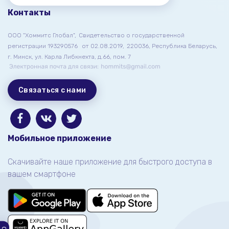
Контакты
ООО "Хоммитс Глобал",
Свидетельство о государственной
регистрации 193290576
от 02.08.2019,
220036, Республика Беларусь,
г. Минск, ул. Карла Либкнехта, д.66, пом. 7
Связаться с нами
Мобильное приложение
Скачивайте наше приложение для быстрого доступа в
вашем смартфоне