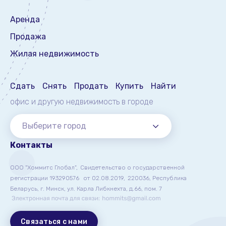
Аренда
Продажа
Жилая недвижимость
Сдать
Снять
Продать
Купить
Найти
офис и другую недвижимость
в городе
Выберите город
Контакты
ООО "Хоммитс Глобал",
Свидетельство о государственной
регистрации 193290576
от 02.08.2019,
220036, Республика
Беларусь, г. Минск, ул. Карла Либкнехта, д.66, пом. 7
Связаться с нами